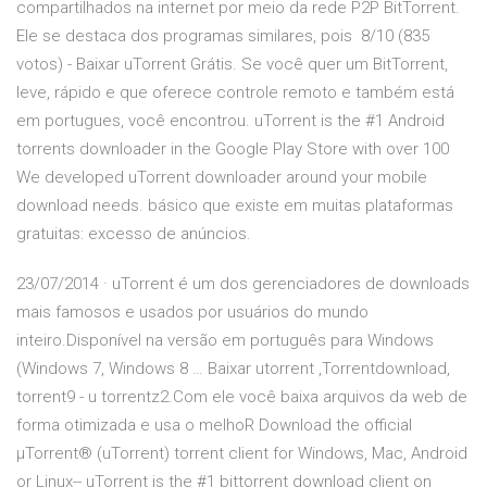
compartilhados na internet por meio da rede P2P BitTorrent.
Ele se destaca dos programas similares, pois 8/10 (835
votos) - Baixar uTorrent Grátis. Se você quer um BitTorrent,
leve, rápido e que oferece controle remoto e também está
em portugues, você encontrou. uTorrent is the #1 Android
torrents downloader in the Google Play Store with over 100
We developed uTorrent downloader around your mobile
download needs. básico que existe em muitas plataformas
gratuitas: excesso de anúncios.
23/07/2014 · uTorrent é um dos gerenciadores de downloads
mais famosos e usados por usuários do mundo
inteiro.Disponível na versão em português para Windows
(Windows 7, Windows 8 … Baixar utorrent ,Torrentdownload,
torrent9 - u torrentz2.Com ele você baixa arquivos da web de
forma otimizada e usa o melhoR Download the official
µTorrent® (uTorrent) torrent client for Windows, Mac, Android
or Linux-- uTorrent is the #1 bittorrent download client on