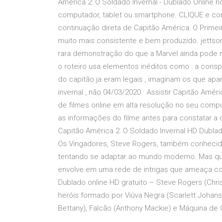
América 2: O Soldado Invernal - Dublado Online n
computador, tablet ou smartphone. CLIQUE e conf
continuação direta de Capitão América: O Primeir
muito mais consistente e bem produzido. jettso
rara demonstração do que a Marvel ainda pode nos
o roteiro usa elementos inéditos como : a cons
do capitão ja eram legais , imaginam os que ap
invernal , não 04/03/2020 · Assistir Capitão Amér
de filmes online em alta resolução no seu compu
as informações do filme antes para constatar a
Capitão América 2: O Soldado Invernal HD Dubl
Os Vingadores, Steve Rogers, também conhecid
tentando se adaptar ao mundo moderno. Mas qua
envolve em uma rede de intrigas que ameaça col
Dublado online HD gratuito – Steve Rogers (Chris
heróis formado por Viúva Negra (Scarlett Johansso
Bettany), Falcão (Anthony Mackie) e Máquina de