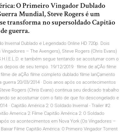
mérica: O Primeiro Vingador Dublado
uerra Mundial, Steve Rogers é um
se transforma no supersoldado Capitão
de guerra.
ado Invernal Dublado e Legendado Online HD 720p. Dois
Vingadores – The Avengers), Steve Rogers (Chris Evans)
S.H.I.E.L.D. e também segue tentando se acostumar com o
s depois de seu tempo. 19/12/2019 · filme de aÇÃo filme
 filme de aÇÃo filme completo dublado filme lanÇamento
ca guerra 20/03/2014 · Dois anos após os acontecimentos
teve Rogers (Chris Evans) continua seu dedicado trabalho
tando se acostumar com o fato de que foi descongelado e
 · Capitão América 2: O Soldado Invernal - Trailer #2
itão America 2: Filme Capitão América 2: O Soldado
os após os acontecimentos em Nova York (Os Vingadores –
Baixar Filme Capitão América: O Primeiro Vingador Torrent