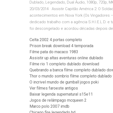
Dublado, Legendado, Dual Áudio, 1080p, 720p, M
20/03/2014 · Assistir Capitão América 2: O Solda
acontecimentos em Nova York (Os Vingadores – 
dedicado trabalho com a agência S.H.I.E.L.D. 
foi descongelado e acordou décadas depois de
Celta 2002 4 portas completo
Prison break download 4 temporada
Filme pata do macaco 1983
Assistir up altas aventuras online dublado
Filme rio 1 completo dublado download
Quebrando a banca filme completo dublado do
Thor o mundo sombrio filme completo dublado
O incrivel mundo de gumball jogos poki
Ver filmes faroeste antigos
Baixar legenda supernatural s15e11
Jogos de relâmpago mcqueen 2
Marco polo 2007 imdb
Chicago fire legendado hd