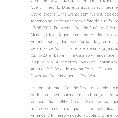
Completo Download Captain America: The Firs 20/
Quero Filmes HD, Dois anos após os acontecime
Steve Rogers (Chris Evans) continua seu dedica
tentando se acostumar com o fato de que foi 
13/05/2019 · Em Assista Capitão América: O Pri
Mundial, Steve Rogers é um homem doente, do B
América para ajudar nos esforços de guerra. Rog
de armas de Adolf Hitler e líder de uma organi
02/10/2018 · Baixar Filme Capitão América: Guerr
720p, MKV, MP4 Completo Download Captain Americ
América 2: O Soldado Invernal Torrent Dublado,
Download Captain America: The Win
jettson comentou: Capitão America - o soldado 
pode nos trazer , o filme e muito bom , a narrati
conspiração na SHIELD e ect.. Se os personagen
aparecerem nessa senquência , como o falcão e o
América: O Primeiro Vingador - Dublado Online no