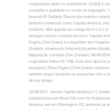
computador, tablet ou smartphone. CLIQUE e conf
constatar a qualidade e o modo de linguagem. 1
Invernal HD Dublado, Depois dos eventos catac
também conhecido como Capitão América, vive 
moderno. Mas quando um colega da S.H.I.E.L.D. 
ameaça colocar o mundo em risco. Capitão Améric
Rogers (Chris Evans) é o atual líder dos Vingad
(Scarlett Johansson), Feiticeira Escarlate (Elizab
Máquina de Combate (Don Cheadle). 04/04/2014 · 
Legendado Online HD 720p. Dois anos após os 
Avengers), Steve Rogers (Chris Evans) continua 
também segue tentando se acostumar com o fa
de seu tempo.
25/08/2019 · Assistir Capitão América 2: O Sold
cataclísmicos em Nova York com Os Vingadore
América, vive em Washington, DC, tentando se a