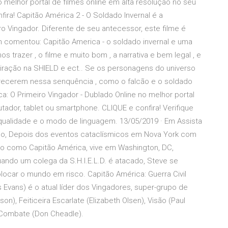
o melhor portal de filmes online em alta resolução no seu
ira! Capitão América 2 - O Soldado Invernal é a
o Vingador. Diferente de seu antecessor, este filme é
n comentou: Capitão America - o soldado invernal e uma
 trazer , o filme e muito bom , a narrativa e bem legal , e
piração na SHIELD e ect.. Se os personagens do universo
arecerem nessa senquência , como o falcão e o soldado
ica: O Primeiro Vingador - Dublado Online no melhor portal
tador, tablet ou smartphone. CLIQUE e confira! Verifique
 qualidade e o modo de linguagem. 13/05/2019 · Em Assista
ado, Depois dos eventos cataclísmicos em Nova York com
o como Capitão América, vive em Washington, DC,
ndo um colega da S.H.I.E.L.D. é atacado, Steve se
ocar o mundo em risco. Capitão América: Guerra Civil
 Evans) é o atual líder dos Vingadores, super-grupo de
n), Feiticeira Escarlate (Elizabeth Olsen), Visão (Paul
 Combate (Don Cheadle).