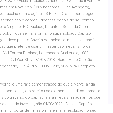
03/2014 · Assistir Capitão América 2: O Soldado Invernal –
ntos em Nova York (Os Vingadores – The Avengers),
do trabalho com a agência S.H.I.E.L.D. e também segue
descongelado e acordou décadas depois de seu tempo.
meiro Vingador HD Dublado, Durante a Segunda Guerra
rooklyn, que se transforma no supersoldado Capitão
ers deve parar o Caveira Vermelha - o implacável chefe
zação que pretende usar um misterioso mecanismo de
a Civil Torrent Dublado, Legendado, Dual Áudio, 1080p,
a: Civil War Steve 31/07/2018 · Baixar Filme Capitão
 Legendado, Dual Áudio, 1080p, 720p, MKV, MP4 Completo
invernal e uma rara demonstração do que a Marvel ainda
va e bem legal , e o roteiro usa elementos inéditos como : a
s do universo do capitão ja eram legais , imaginam os que
 soldado invernal , não 04/03/2020 · Assistir Capitão
 melhor portal de filmes online em alta resolução no seu