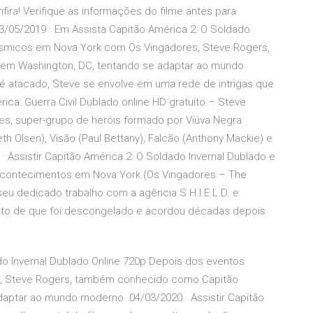
ira! Verifique as informações do filme antes para
3/05/2019 · Em Assista Capitão América 2: O Soldado
lísmicos em Nova York com Os Vingadores, Steve Rogers,
em Washington, DC, tentando se adaptar ao mundo
é atacado, Steve se envolve em uma rede de intrigas que
a: Guerra Civil Dublado online HD gratuito – Steve
ores, super-grupo de heróis formado por Viúva Negra
eth Olsen), Visão (Paul Bettany), Falcão (Anthony Mackie) e
Assistir Capitão América 2: O Soldado Invernal Dublado e
acontecimentos em Nova York (Os Vingadores – The
seu dedicado trabalho com a agência S.H.I.E.L.D. e
to de que foi descongelado e acordou décadas depois
ado Invernal Dublado Online 720p Depois dos eventos
s, Steve Rogers, também conhecido como Capitão
daptar ao mundo moderno. 04/03/2020 · Assistir Capitão