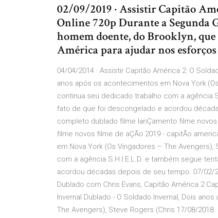
02/09/2019 · Assistir Capitão A
Online 720p Durante a Segunda G
homem doente, do Brooklyn, que 
América para ajudar nos esforços 
04/04/2014 · Assistir Capitão América 2: O Sold
anos após os acontecimentos em Nova York (Os 
continua seu dedicado trabalho com a agência 
fato de que foi descongelado e acordou década
completo dublado filme lanÇamento filme novos
filme novos filme de aÇÃo 2019 - capitÃo ameri
em Nova York (Os Vingadores – The Avengers), S
com a agência S.H.I.E.L.D. e também segue ten
acordou décadas depois de seu tempo. 07/02/2014
Dublado com Chris Evans, Capitão América 2 Cap
Invernal Dublado - O Soldado Invernal, Dois an
The Avengers), Steve Rogers (Chris 17/08/2018 · 